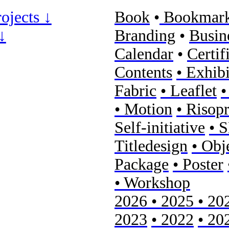
rojects ↓
Book
•
Bookmar
↓
Branding
•
Busin
Calendar
•
Certif
Contents
• Exhib
Fabric
• Leaflet
•
• Motion
• Risopr
Self-initiative
• 
Titledesign
• Obj
Package
• Poster
• Workshop
2026 • 2025 • 2
2023
•
2022
• 20