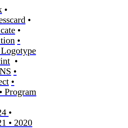
k
•
esscard
•
icate
•
ition
•
 Logotype
int
•
SNS
•
ect
•
• Program
024
•
21 •
2020