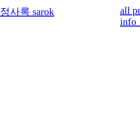
all p
정사록 sarok
info 